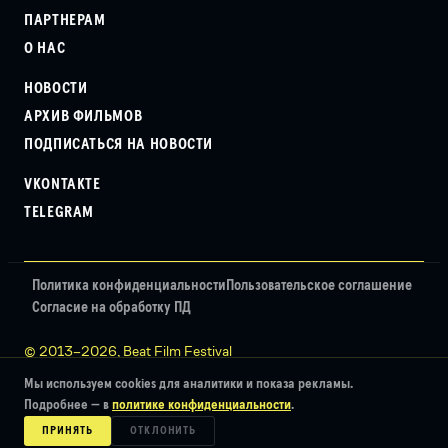
ПАРТНЕРАМ
О НАС
НОВОСТИ
АРХИВ ФИЛЬМОВ
ПОДПИСАТЬСЯ НА НОВОСТИ
VKONTAKTE
TELEGRAM
Политика конфиденциальности
Пользовательское соглашение
Согласие на обработку ПД
© 2013–2026, Beat Film Festival
НОВОСТИ
VKONTAKTE
Дизайн — Sulliwan
Мы используем cookies для аналитики и показа рекламы.
АРХИВ ФИЛЬМОВ
TELEGRAM
Подробнее — в
политике конфиденциальности
.
Разработка — Алексей Черенкевич
ПОДПИСАТЬСЯ НА НОВОСТИ
ПРИНЯТЬ
ОТКЛОНИТЬ