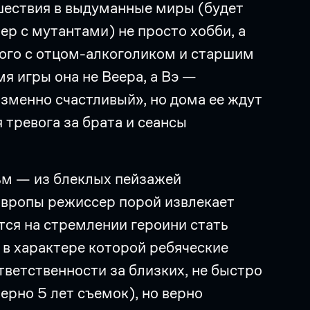
ешествия в выдуманные миры (будет
р с мутантами) не просто хобби, а
ного с отцом-алкоголиком и старшим
я игры она не Веера, а Вэ —
изменно счастливый», но дома ее ждут
 тревога за брата и сеансы
ьм — из блеклых пейзажей
вропы режиссер порой извлекает
ся на стремлении героини стать
 в характере которой ребяческие
ветственности за близких, не быстро
ерно 5 лет съемок), но верно