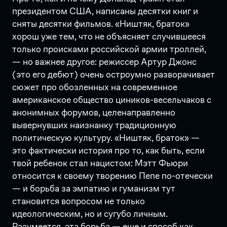
президентом США, написаны десятки книг и
сняты десятки фильмов. «Ништяк, браток»
хорош уже тем, что не объясняет случившееся
только происками российской армии троллей,
— но важнее другое: режиссер Артур Джонс
(это его дебют) очень остроумно разворачивает
сюжет про обозленных на современное
американское общество циников-весельчаков с
анонимных форумов, целенаправленно
вывернувших наизнанку традиционную
политическую культуру. «Ништяк, браток» —
это фактически история про то, как быть, если
твой ребенок стал нацистом: Мэтт Фьюри
относится к своему творению Пепе по-отечески
— и борьба за эмпатию и гуманизм тут
становится вопросом не только
идеологическим, но и сугубо личным.
Разумеется, эта борьба — еще и способ как