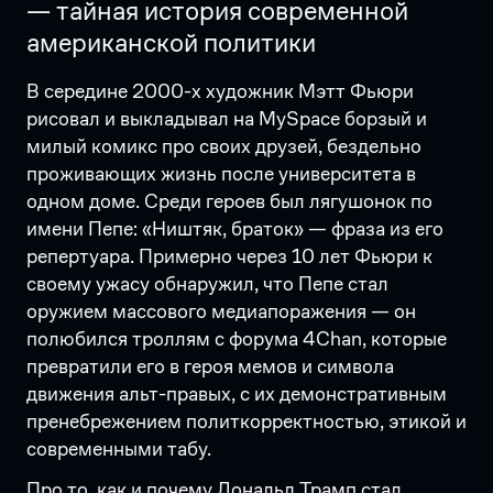
— тайная история современной
американской политики
В середине 2000-х художник Мэтт Фьюри
рисовал и выкладывал на MySpace борзый и
милый комикс про своих друзей, бездельно
проживающих жизнь после университета в
одном доме. Среди героев был лягушонок по
имени Пепе: «Ништяк, браток» — фраза из его
репертуара. Примерно через 10 лет Фьюри к
своему ужасу обнаружил, что Пепе стал
оружием массового медиапоражения — он
полюбился троллям с форума 4Chan, которые
превратили его в героя мемов и символа
движения альт-правых, с их демонстративным
пренебрежением политкорректностью, этикой и
современными табу.
Про то, как и почему Дональд Трамп стал